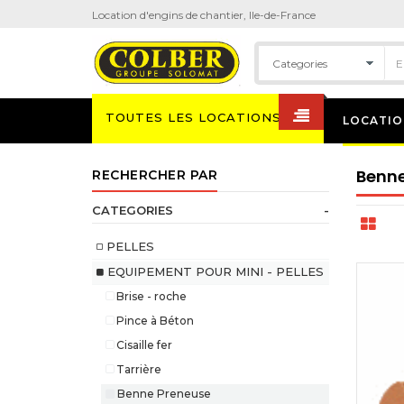
Location d'engins de chantier, Ile-de-France
TOUTES LES LOCATIONS
LOCATIO
Benne
RECHERCHER PAR
CATEGORIES
-
PELLES
EQUIPEMENT POUR MINI - PELLES
Brise - roche
Pince à Béton
Cisaille fer
Tarrière
Benne Preneuse