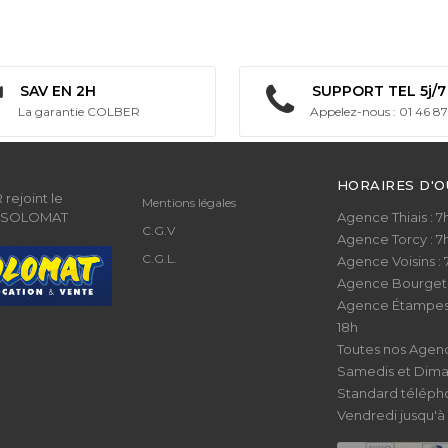
SAV EN 2H
SUPPORT TEL 5j/7
La garantie COLBER
Appelez-nous : 01 46 87
HORAIRES D'
rejoint le
Mentions légales
 SOLOMAT
Agence Thiais : 7h 
C.G.V
Agence Torcy : 7h 
C.G.L.
Agence Voisins : 7h
Agence Bourget : 7
Agence Étampes : 
18h
Toutes nos Agenc
Samedis et Dima
Standard téléph
Vendredi jusqu'à 