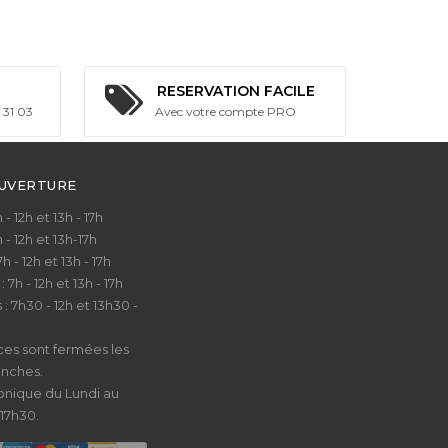
RESERVATION FACILE
 31 03
Avec votre compte PRO
OUVERTURE
- 12h et 13h - 17h
- 12h et 13h-17h
 - 12h et 13h - 17h
h - 12h et 13h - 17h
7h30 - 12h et 13h30 -
es sont fermées les
nches.
onique du Lundi au
17h30.