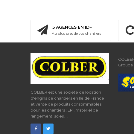
230
V
Batterie
intégrée
5 AGENCES EN IDF
Au plus pres de vos chantiers
Bi
Energie
COLBER 
Groupe
COLBER est une société de location
d'engins de chantiers en Ile de France
et vente de produits consommables
pour les chantiers : EPI, matériel de
rangement, scies, ...