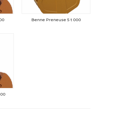
00
Benne Preneuse 5 t 000
L
RESERVER CE MATERIEL
000
L