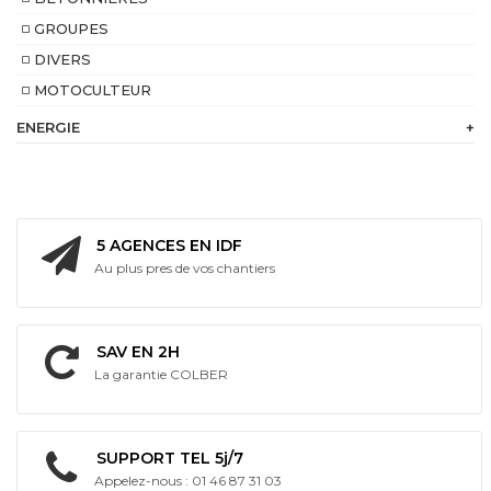
GROUPES
DIVERS
MOTOCULTEUR
ENERGIE
+
230
V
Batterie
intégrée
5 AGENCES EN IDF
Au plus pres de vos chantiers
Bi
Energie
SAV EN 2H
La garantie COLBER
SUPPORT TEL 5j/7
Appelez-nous : 01 46 87 31 03