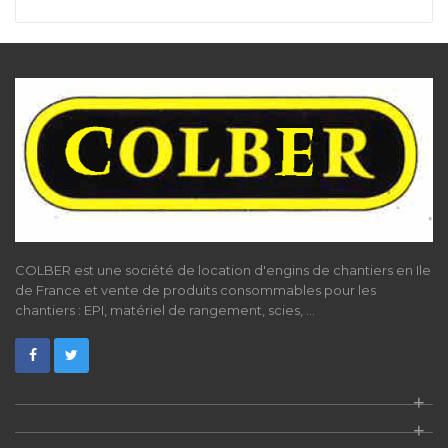
COLBER est une société de location d'engins de chantiers en Ile
de France et vente de produits consommables pour les
chantiers : EPI, matériel de rangement, scies, ...
+
+