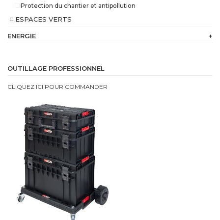
Protection du chantier et antipollution
ESPACES VERTS
ENERGIE
+
230
V
OUTILLAGE PROFESSIONNEL
Batterie
CLIQUEZ ICI POUR COMMANDER
intégrée
Bi
Energie