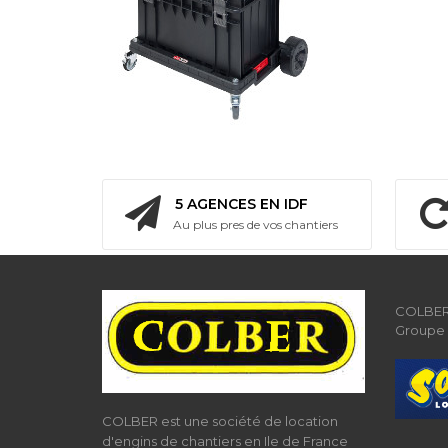
5 AGENCES EN IDF
Au plus pres de vos chantiers
COLBER 
Groupe
COLBER est une société de location
d'engins de chantiers en Ile de France