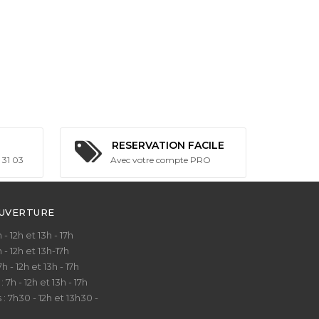
RESERVATION FACILE
 31 03
Avec votre compte PRO
OUVERTURE
- 12h et 13h - 17h
- 12h et 13h-17h
 - 12h et 13h - 17h
h - 12h et 13h - 17h
7h30 - 12h et 13h30 -