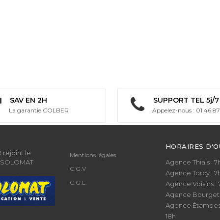
SAV EN 2H
SUPPORT TEL 5j/7
La garantie COLBER
Appelez-nous : 01 46 87
HORAIRES D'
rejoint le
Mentions légales
 SOLOMAT
Agence Thiais : 7h 
C.G.V
Agence Torcy : 7h 
C.G.L.
Agence Voisins : 7h
Agence Bourget : 7
Agence Étampes : 
18h