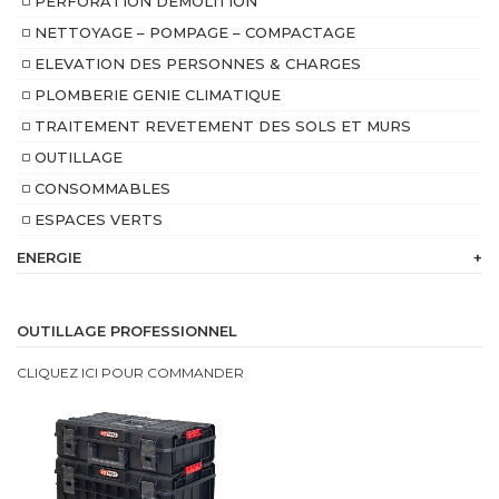
PERFORATION DEMOLITION
NETTOYAGE – POMPAGE – COMPACTAGE
ELEVATION DES PERSONNES & CHARGES
PLOMBERIE GENIE CLIMATIQUE
TRAITEMENT REVETEMENT DES SOLS ET MURS
OUTILLAGE
CONSOMMABLES
ESPACES VERTS
ENERGIE
+
230
V
OUTILLAGE PROFESSIONNEL
Batterie
CLIQUEZ ICI POUR COMMANDER
intégrée
Bi
Energie