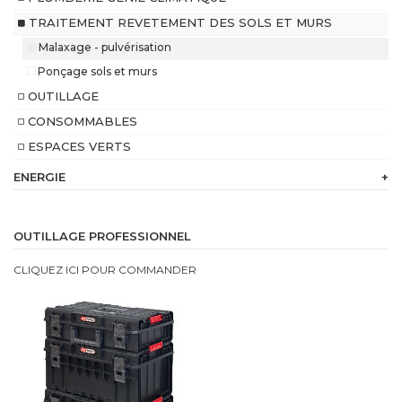
TRAITEMENT REVETEMENT DES SOLS ET MURS
Malaxage - pulvérisation
Ponçage sols et murs
OUTILLAGE
CONSOMMABLES
ESPACES VERTS
ENERGIE
+
230
V
OUTILLAGE PROFESSIONNEL
Batterie
CLIQUEZ ICI POUR COMMANDER
intégrée
Bi
Energie