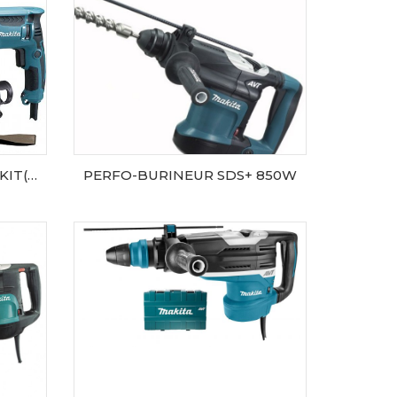
PERFOBURIN.SDS+800WKIT(ALU)AVT
PERFO-BURINEUR SDS+ 850W
AJOUTER AU PANIER