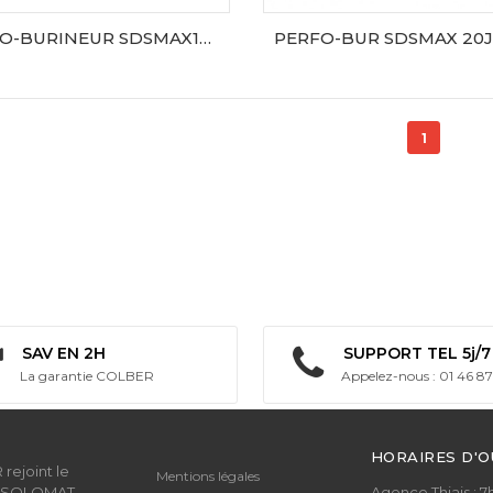
PERFO-BURINEUR SDSMAX1300W AVT
AJOUTER AU PANIER
AJOUTER AU PANIER
1
SAV EN 2H
SUPPORT TEL 5j/7
La garantie COLBER
Appelez-nous : 01 46 87
HORAIRES D'
rejoint le
Mentions légales
 SOLOMAT
Agence Thiais : 7h 