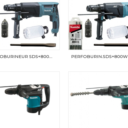
PERFOBURINEUR SDS+800WKIT(ALU)
AJOUTER AU PANIER
AJOUTER AU PANIER