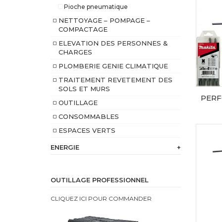
Pioche pneumatique
NETTOYAGE – POMPAGE –
COMPACTAGE
ELEVATION DES PERSONNES &
CHARGES
PLOMBERIE GENIE CLIMATIQUE
TRAITEMENT REVETEMENT DES
SOLS ET MURS
OUTILLAGE
CONSOMMABLES
ESPACES VERTS
ENERGIE
+
230
V
OUTILLAGE PROFESSIONNEL
Batterie
CLIQUEZ ICI POUR COMMANDER
intégrée
Bi
Energie