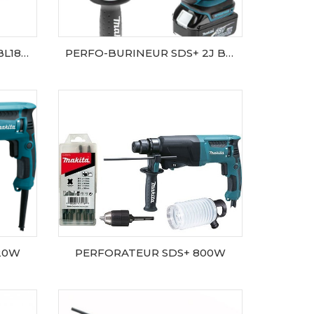
PERFO BURINEUR SDS+ BL1840x2 2J MAKPAC
PERFO-BURINEUR SDS+ 2J BL1850x2+DC18RC+Makpac
AJOUTER AU PANIER
20W
PERFORATEUR SDS+ 800W
AJOUTER AU PANIER