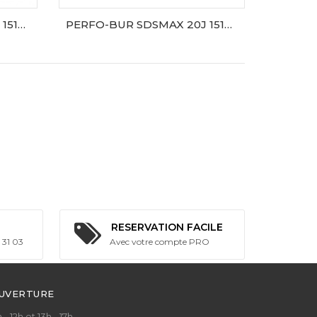
PERFO-BUR SDSMAX 20J 1510W
PERFO-BUR SDSMAX 20J 1510W AVT
AJOUTER AU PANIER
RESERVATION FACILE
 31 03
Avec votre compte PRO
OUVERTURE
- 12h et 13h - 17h