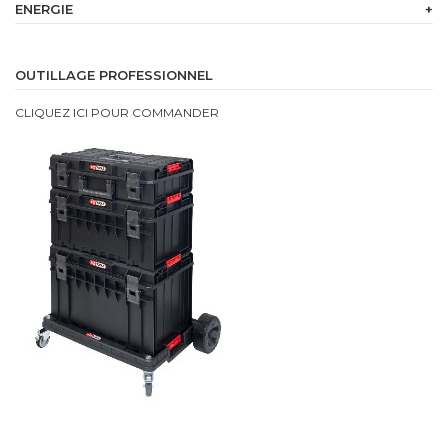
ENERGIE
+
230
V
OUTILLAGE PROFESSIONNEL
Batterie
CLIQUEZ ICI POUR COMMANDER
intégrée
Bi
Energie