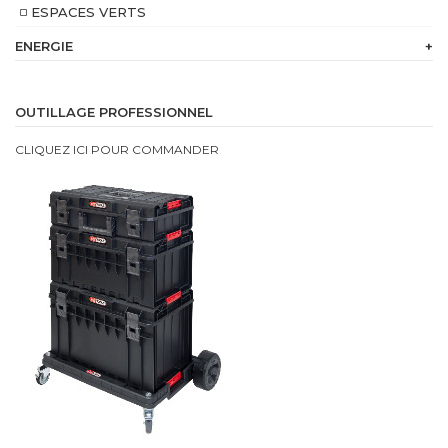
ESPACES VERTS
ENERGIE
+
230
V
OUTILLAGE PROFESSIONNEL
Batterie
CLIQUEZ ICI POUR COMMANDER
intégrée
Bi
Energie