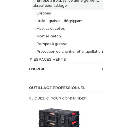
Enrobé à froid, sel de déneigement,
abrasif pour sablage
Enrobés
Huile - graisse - dégrippant
Mastics et colles
Mortier-béton
Pompes à graisse
Protection du chantier et antipollution
ESPACES VERTS
ENERGIE
+
230
V
OUTILLAGE PROFESSIONNEL
Batterie
CLIQUEZ ICI POUR COMMANDER
intégrée
Bi
Energie