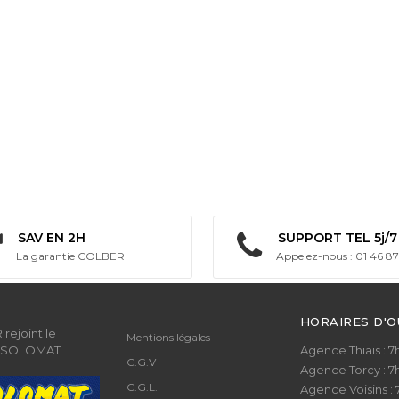
SAV EN 2H
SUPPORT TEL 5j/7
La garantie COLBER
Appelez-nous : 01 46 87
HORAIRES D'
rejoint le
Mentions légales
 SOLOMAT
Agence Thiais : 7h 
C.G.V
Agence Torcy : 7h 
C.G.L.
Agence Voisins : 7h