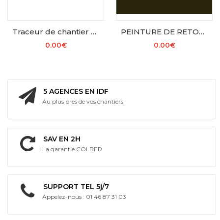
Traceur de chantier fluorescent S-MARK ROUGE
PEINTURE DE RETOUCHE RAL Rouge Signalisation
0.00€
0.00€
AJOUTER AU PANIER
AJOUTER AU PANIER
5 AGENCES EN IDF
Au plus pres de vos chantiers
SAV EN 2H
La garantie COLBER
SUPPORT TEL 5j/7
Appelez-nous : 01 46 87 31 03